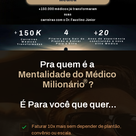
+150.000 médicos já transformaram 
suas
carreiras 
com
 o Dr. Faustino Júnior
4
+
20
K
150
+
Anos de experiência 
Pilares para Sair do 
Carreiras 
construindo a nova 
Plantão e Entrar 
Médicas 
elite Médica 
Para a Elite
Transformadas
Pra quem é a 
Mentalidade do Médico 
 ®
Milionário  ?
É Para você que quer...
Faturar 10x mais sem depender de plantão, 
convênio ou escala.