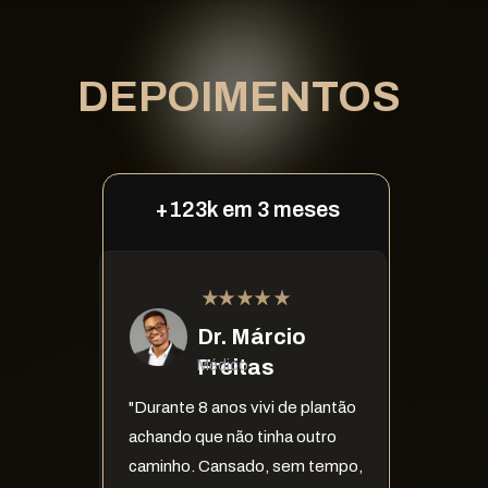
DEPOIMENTOS
+123k em 3 meses
Dr. Márcio 
Freitas
Médico
"Durante 8 anos vivi de plantão 
achando que não tinha outro 
caminho. Cansado, sem tempo, 