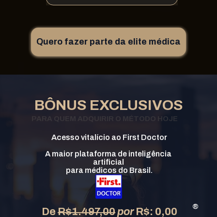
Quero fazer parte da elite médica
BÔNUS EXCLUSIVOS
PARA QUEM ADQUIRIR O MÉTODO HOJE
Acesso vitalício ao First Doctor
A maior plataforma de inteligência 
artificial 
para médicos do Brasil.
 ®
De 
R$1.497,00
por
R$: 0,00