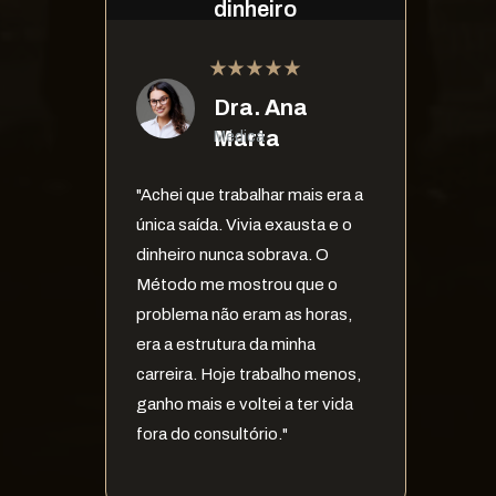
dinheiro
Dra. Ana 
Marta
Médica
"Achei que trabalhar mais era a 
única saída. Vivia exausta e o 
dinheiro nunca sobrava. O 
Método me mostrou que o 
problema não eram as horas, 
era a estrutura da minha 
carreira. Hoje trabalho menos, 
ganho mais e voltei a ter vida 
fora do consultório."