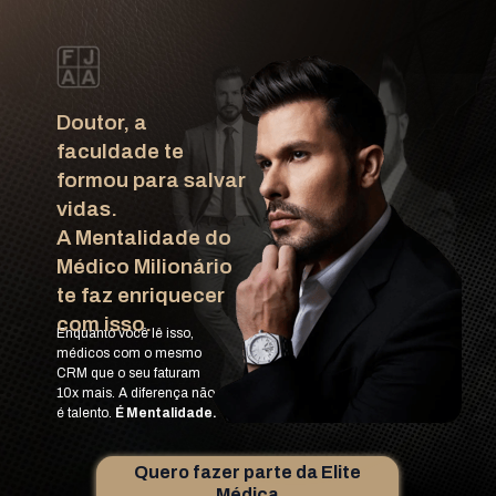
Doutor, a 
faculdade te 
formou para salvar 
vidas.
A Mentalidade do 
Médico Milionário  
te faz enriquecer 
com isso.
Enquanto você lê isso, 
médicos com o mesmo 
CRM que o seu faturam 
10x mais. 
A diferença não 
é talento. 
É 
Mentalidade.
Quero fazer parte da Elite
Médica