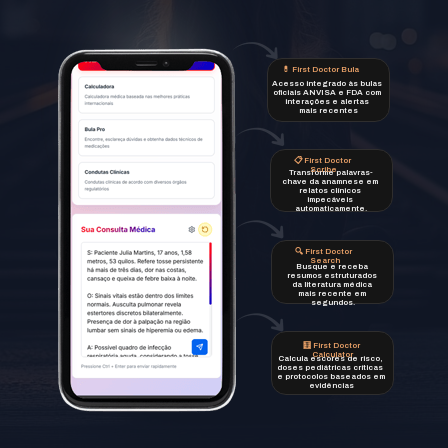
💊 First Doctor Bula
Acesso integrado às bulas 
oficiais ANVISA e FDA com 
interações e alertas 
mais recentes
📋 First Doctor 
Scribe
Transforme palavras-
chave da anamnese em 
relatos clínicos 
impecáveis 
automaticamente.
🔍 First Doctor 
Search
Busque e receba 
resumos estruturados 
da literatura médica 
mais recente em 
segundos.
🧮 First Doctor 
Calculator
Calcula escores de risco, 
doses pediátricas críticas 
e protocolos baseados em 
evidências