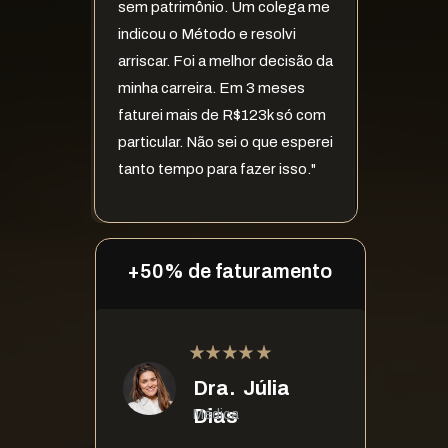
sem patrimônio. Um colega me 
indicou o Método e resolvi 
arriscar. Foi a melhor decisão da 
minha carreira. Em 3 meses 
faturei mais de R$123k só com 
particular. Não sei o que esperei 
tanto tempo para fazer isso."
+50% de faturamento
Dra.  Júlia 
Dias
Médica