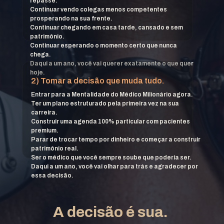
repasse.
Continuar vendo colegas menos competentes 
prosperando na sua frente.
Continuar chegando em casa tarde, cansado e sem 
patrimônio.
Continuar esperando o momento certo que nunca 
chega.
Daqui a um ano, você vai querer exatamente o que quer 
hoje.
2) Tomar a decisão que muda tudo.
Entrar para a Mentalidade do Médico Milionário agora.
Ter um plano estruturado pela primeira vez na sua 
carreira.
Construir uma agenda 100% particular com pacientes 
premium.
Parar de trocar tempo por dinheiro e começar a construir 
patrimônio real.
Ser o médico que você sempre soube que poderia ser.
Daqui a um ano, você vai olhar para trás e agradecer por 
essa decisão.
A decisão é sua.