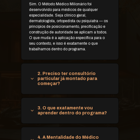
Sim. O Método Médico Milionário foi 
desenvolvido para médicos de qualquer 
especialidade. Seja clínico geral, 
dermatologista, ortopedista ou psiquiatra — os 
princípios de posicionamento, precificação e 
construção de autoridade se aplicam a todos. 
O que muda é a aplicação específica para o 
seu contexto, e isso é exatamente o que 
trabalhamos dentro do programa.
2. Preciso ter consultório 
particular já montado para 
começar?
Não. Muitos alunos entraram no Método ainda 
dependendo 100% de convênio ou plantão e 
3. O que exatamente vou 
construíram sua estrutura particular durante o 
aprender dentro do programa?
programa. O Método te guia desde o início, 
independente de onde você está agora. O 
ponto de partida não importa. O que importa é 
Você vai aprender a construir e posicionar sua 
ter o método certo para chegar onde você quer.
marca médica, a precificar seus serviços sem 
4. A Mentalidade do Médico 
culpa, a montar uma estrutura de atendimento 